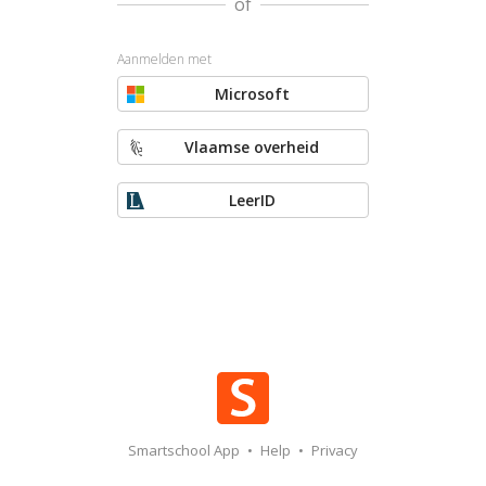
of
Aanmelden met
Microsoft
Vlaamse overheid
LeerID
Smartschool App
•
Help
•
Privacy